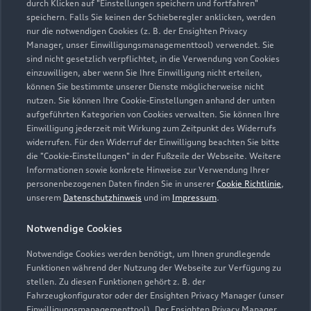
durch Klicken auf "Einstellungen speichern und fortfahren"
speichern. Falls Sie keinen der Schieberegler anklicken, werden
info@autohaus-range.de
nur die notwendigen Cookies (z. B. der Ensighten Privacy
Manager, unser Einwilligungsmanagementtool) verwendet. Sie
sind nicht gesetzlich verpflichtet, in die Verwendung von Cookies
Kontaktdaten herunterladen
einzuwilligen, aber wenn Sie Ihre Einwilligung nicht erteilen,
können Sie bestimmte unserer Dienste möglicherweise nicht
nutzen. Sie können Ihre Cookie-Einstellungen anhand der unten
aufgeführten Kategorien von Cookies verwalten. Sie können Ihre
Öffnungszeiten
Einwilligung jederzeit mit Wirkung zum Zeitpunkt des Widerrufs
widerrufen. Für den Widerruf der Einwilligung beachten Sie bitte
die "Cookie-Einstellungen" in der Fußzeile der Webseite. Weitere
Informationen sowie konkrete Hinweise zur Verwendung Ihrer
Service
personenbezogenen Daten finden Sie in unserer
Cookie Richtlinie
,
Geschlossen
,
öffnet am
Freitag 08:00
unserem
Datenschutzhinweis
und im
Impressum
.
Notwendige Cookies
Teile- & Zubehörverkauf
Geschlossen
,
öffnet am
Freitag 07:45
Notwendige Cookies werden benötigt, um Ihnen grundlegende
Funktionen während der Nutzung der Webseite zur Verfügung zu
stellen. Zu diesen Funktionen gehört z. B. der
Fahrzeugkonfigurator oder der Ensighten Privacy Manager (unser
Einwilligungsmanagementtool). Der Ensighten Privacy Manager