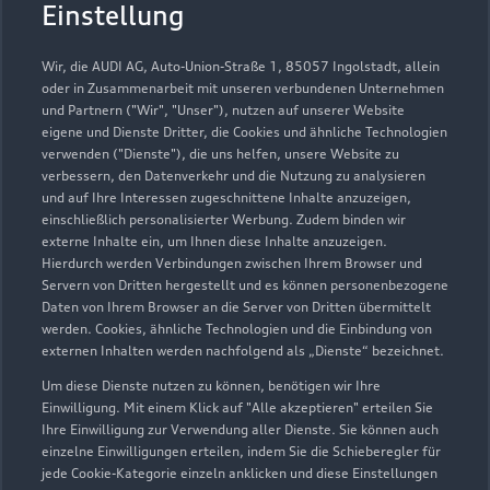
Autohaus Range GmbH
Einstellung
Servicepartner
e-tron
Wir, die AUDI AG, Auto-Union-Straße 1, 85057 Ingolstadt, allein
oder in Zusammenarbeit mit unseren verbundenen Unternehmen
und Partnern ("Wir", "Unser"), nutzen auf unserer Website
eigene und Dienste Dritter, die Cookies und ähnliche Technologien
verwenden ("Dienste"), die uns helfen, unsere Website zu
verbessern, den Datenverkehr und die Nutzung zu analysieren
und auf Ihre Interessen zugeschnittene Inhalte anzuzeigen,
einschließlich personalisierter Werbung. Zudem binden wir
externe Inhalte ein, um Ihnen diese Inhalte anzuzeigen.
Hierdurch werden Verbindungen zwischen Ihrem Browser und
Servern von Dritten hergestellt und es können personenbezogene
Daten von Ihrem Browser an die Server von Dritten übermittelt
werden. Cookies, ähnliche Technologien und die Einbindung von
externen Inhalten werden nachfolgend als „Dienste“ bezeichnet.
Um diese Dienste nutzen zu können, benötigen wir Ihre
Wolfhager Straße 7
Einwilligung. Mit einem Klick auf "Alle akzeptieren" erteilen Sie
34560 Fritzlar
Ihre Einwilligung zur Verwendung aller Dienste. Sie können auch
einzelne Einwilligungen erteilen, indem Sie die Schieberegler für
jede Cookie-Kategorie einzeln anklicken und diese Einstellungen
05622 99599