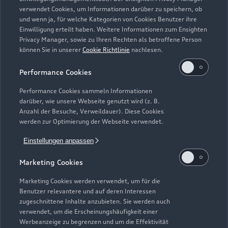
Zurück nach oben
verwendet Cookies, um Informationen darüber zu speichern, ob
und wenn ja, für welche Kategorien von Cookies Benutzer ihre
Einwilligung erteilt haben. Weitere Informationen zum Ensighten
Modelle
Privacy Manager, sowie zu Ihren Rechten als betroffene Person
können Sie in unserer
Cookie Richtlinie
nachlesen.
Kaufen & leasen
Alle Modelle
Performance Cookies
Modelle vergleichen
Service & Zubehör
Performance Cookies sammeln Informationen
Neuwagensuche
darüber, wie unsere Webseite genutzt wird (z. B.
Elektromodelle
Anzahl der Besuche, Verweildauer). Diese Cookies
Gebrauchtwagensuche
Support
werden zur Optimierung der Webseite verwendet.
Saisonale Angebote
Plug-in-Hybride
Gebrauchtwagen
Einstellungen anpassen
Audi Services
Über Audi
Kundenservice
Finanzierung
Marketing Cookies
Garantie
Händlersuche
Aktionen & Angebote
Unternehmen
Marketing Cookies werden verwendet, um für die
Audi digital services
Benutzer relevantere und auf deren Interessen
Audi Code
Geschäftskunden
Karriere
zugeschnittene Inhalte anzubieten. Sie werden auch
myAudi
verwendet, um die Erscheinungshäufigkeit einer
Häufige Fragen (FAQ)
Investor Relations
Werbeanzeige zu begrenzen und um die Effektivität